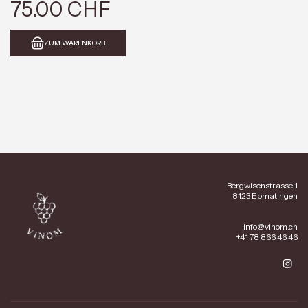
75.00 CHF
ZUM WARENKORB
Bergwisenstrasse 1
8123 Ebmatingen
info@vinom.ch
+41 78 866 46 46