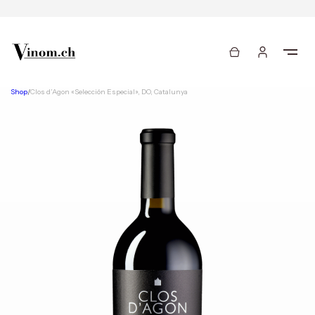
Shop
/
Clos d’Agon «Selección Especial», DO, Catalunya