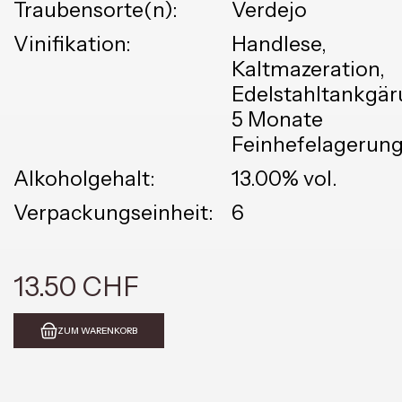
Traubensorte(n):
Verdejo
Vinifikation:
Handlese,
Kaltmazeration,
Edelstahltankgär
5 Monate
Feinhefelagerun
Alkoholgehalt:
13.00% vol.
Verpackungseinheit:
6
13.50 CHF
ZUM WARENKORB