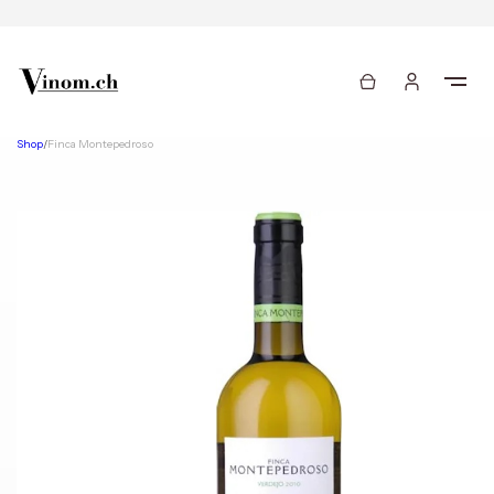
Shop
/
Finca Montepedroso