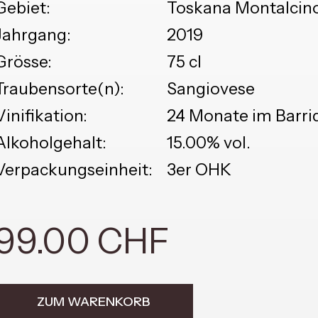
Gebiet:
Toskana Montalcin
Jahrgang:
2019
Grösse:
75 cl
Traubensorte(n):
Sangiovese
Vinifikation:
24 Monate im Barri
Alkoholgehalt:
15.00% vol.
Verpackungseinheit:
3er OHK
99.00 CHF
ZUM WARENKORB