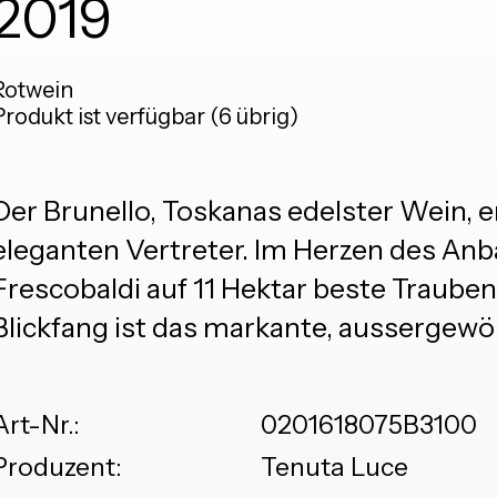
2019
Rotwein
Produkt ist verfügbar (6 übrig)
Der Brunello, Toskanas edelster Wein, 
eleganten Vertreter. Im Herzen des Anb
Frescobaldi auf 11 Hektar beste Trauben
Blickfang ist das markante, aussergewöh
Art-Nr.:
0201618075B3100
Produzent:
Tenuta Luce