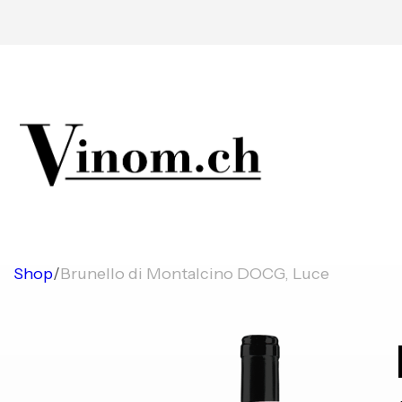
Shop
/
Brunello di Montalcino DOCG, Luce