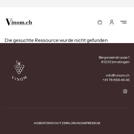
Die gesuchte Ressource wurde nicht gefunden
Bergwisenstrasse 1
8123 Ebmatingen
info@vinom.ch
+41 78 866 46 46
AGB
DATENSCHUTZERKLÄRUNG
IMPRESSUM